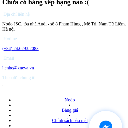
Chưa có bảng xếp hạng nào :(
Địa chỉ liên hệ
Nodo JSC, tòa nhà Audi - số 8 Phạm Hùng , Mễ Trì, Nam Từ Liêm,
Hà nội
Hotline
(+84) 24.6293.2083
Email
lienhe@xneva.vn
Theo dõi chúng tôi
Nodo
•
Bảng giá
•
Chính sách bảo mật
•